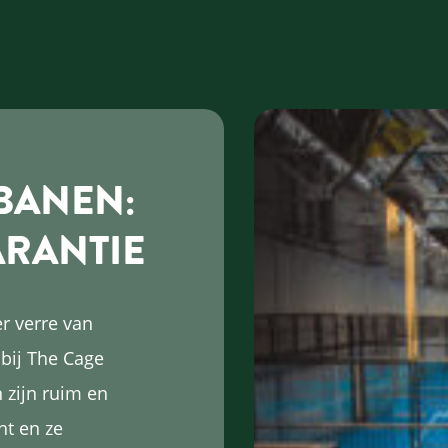
BANEN:
ARANTIE
r verre van
 bij The Cage
 zijn ruim en
ht en ze