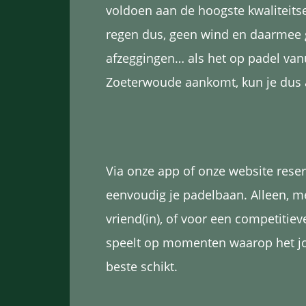
voldoen aan de hoogste kwaliteits
regen dus, geen wind en daarmee
afzeggingen… als het op padel van
Zoeterwoude aankomt, kun je dus a
Via onze app of onze website reser
eenvoudig je padelbaan. Alleen, m
vriend(in), of voor een competitiev
speelt op momenten waarop het jou
beste schikt.