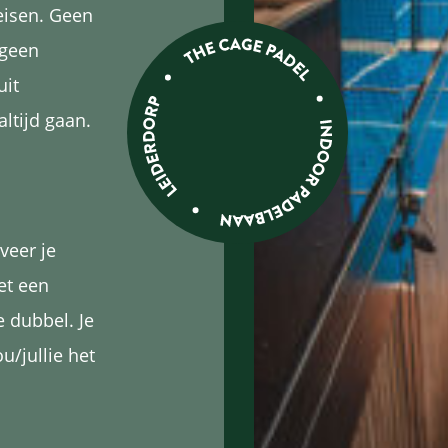
eisen. Geen
 geen
uit
ltijd gaan.
veer je
et een
e dubbel. Je
/jullie het